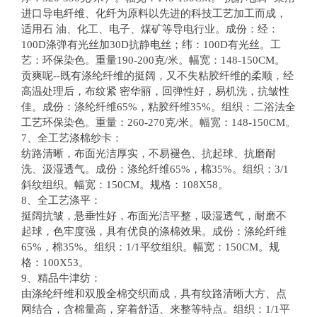
进口导电纤维、化纤为原料以先进的科技工艺加工而成，
适用石 油、化工、电子、煤矿等导电行业。成份：经：
100D涤弹有光丝加30D抗静电丝；纬：100D有光丝。工
艺：环保染色。重量190-200克/米。幅宽：148-150CM。
贡爽呢--既有涤纶纤维的挺阔，又不失粘胶纤维的柔顺，经
高温处理后，布纹紧 密华丽，回弹性好，易机洗，抗皱性
佳。成份：涤纶纤维65%，粘胶纤维35%。组织：二浴法全
工艺环保染色。重量：260-270克/米。幅宽：148-150CM。
7、全工艺涤棉纱卡：
纺路清晰，布面光洁厚实，不易褪色、抗起球、抗磨耐
洗、汲湿透气。成份：涤纶纤维65%，棉35%。组织：3/1
斜纹组织。幅宽：150CM。规格：108X58。
8、全工艺涤平：
挺阔抗皱，悬垂性好，布面光洁平整，吸湿透气，耐磨不
起球，色牢度强，具有优良的涤棉效果。成份：涤纶纤维
65%，棉35%。组织：1/1平纹组织。幅宽：150CM。规
格：100X53。
9、精品牛津纺：
由涤纶纤维和双股全棉交织而成，具有纹路清晰大方、点
网结合，含棉量高，穿着舒适、来整等特点。组织：1/1平