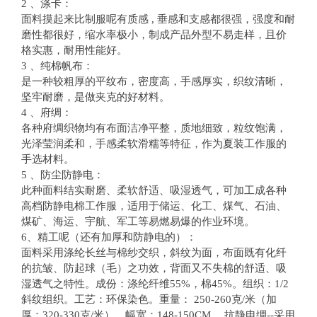
2 、涤卡：
面料摸起来比制服呢有质感 , 垂感和支感都很强，强度和耐
磨性都很好，缩水率极小，制成产品外型不易走样，且价
格实惠，耐用性能好。
3 、纯棉帆布：
是一种较粗厚的平纹布，密度高，手感厚实，织纹清晰，
坚牢耐磨，是做夹克的好材料。
4 、府绸：
各种府绸织物均有布面洁净平整，质地细致，粒纹饱满，
光泽莹润柔和，手感柔软滑糯等特征，作为夏装工作服的
手选材料。
5 、防尘防静电：
此种面料结实耐磨、柔软舒适、吸湿透气，可加工成各种
高档防静电棉工作服，适用于储运、化工、煤气、石油、
煤矿、海运、宇航、军工等易燃易爆的作业环境。
6、精工呢（还有加厚和防静电的）：
面料采用涤纶长丝与棉纱交织，斜纹为面，布面既有化纤
的抗皱、防起球（毛）之功效，背面又不失棉的舒适、吸
湿透气之特性。成份：涤纶纤维55%，棉45%。组织：1/2
斜纹组织。工艺：环保染色。重量： 250-260克/米（加
厚：320-330克/米）。幅宽：148-150CM。 抗静电绸--采用