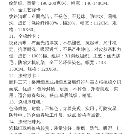
纹组织。重量：190-200克/米。幅宽：146-148CM。
10、全工艺涤卡：
纹路清晰，布面光洁，不褪色、不起球、防缩水、易机
洗。成份：涤纶纤维80%，棉20%。幅宽：112CM。规
格：126X60。
11、全棉纱卡：
纹路清晰，布面光洁厚实，不易褪色、抗起球、尺寸稳
定、抗磨耐洗、吸湿透气，不易产生静电，对皮肤亲和力
佳。成份：100%棉。组织：3/1斜纹组织。工艺：丝光烧
毛，防缩大机轧染、全工艺环保染色。幅宽：148-
150CM。规格：128X60。
12、涤棉纱卡：
面料工艺：采用细旦或超细旦聚醋纤维与高支精梳棉交织
而成。优点： 色泽鲜艳，耐磨，不掉色，穿着美观，实
用，适合做春秋装。缺点;单股线织，稍薄。
13、涤棉厚珠帆：
色泽鲜艳，耐磨，不掉色，穿着美观，实用，可防火星，
防静电，适合做春秋工作服。缺点;价格有点贵。
14、涤棉细珠凡：
涤棉细珠帆价格较贵，质量较好，耐磨、透气、吸湿、排