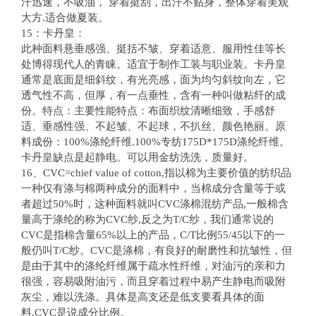
汗迅速，不吸油， 穿着挺刮，出汗不贴身，整体穿着美观
大方.适合做夏装。
15：卡丹皇：
此种面料悬垂感强、挺括不皱、穿着适意、服用性佳等长
处博得现代人的青睐。适宜于制作工装与职业装。卡丹皇
通常是底面是细斜纹，有光亮感，面为均匀斜纹向左，它
透气性不高，但厚，有一点垂性，含有一种叫做粘纤的成
份。特点：主要性能特点：布面织纹清晰细致，手感舒
适、垂感性强、不起皱、不起球，不扒丝、颜色艳丽。原
料成份：100%涤纶纤维.100%专纺175D*175D涤纶纤维。
卡丹皇缺点是起静电。可以用金纺洗洗，质量好。
16、CVC=chief value of cotton,指以棉为主要价值的纺织品
一种仅有涤与棉两种成分的面料中，当棉成分含量等于或
者超过50%时，这种面料就叫CVC涤棉混纺产品,一般棉含
量高于涤纶的称为CVC纱,反之为T/C纱，我们通常说的
CVC是指棉含量65%以上的产品，C/T比例55/45以下的一
般仍叫T/C纱。CVC是涤棉，有良好的耐磨性和抗皱性，但
是由于其中的涤纶纤维属于疏水性纤维，对油污的亲和力
很强，容易吸附油污，而且穿着过程中易产生静电而吸附
灰尘，难以洗涤。具体是高支还是低支要看具体的面
料,CVC是说成分比例。