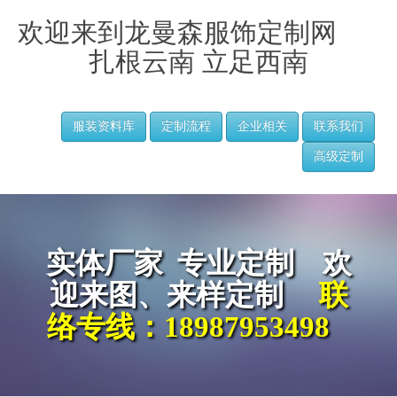
欢迎来到龙曼森服饰定制网
扎根云南 立足西南
服装资料库
定制流程
企业相关
联系我们
高级定制
实体厂家 专业定制 欢
迎来图、来样定制
联
络专线：
18987953498